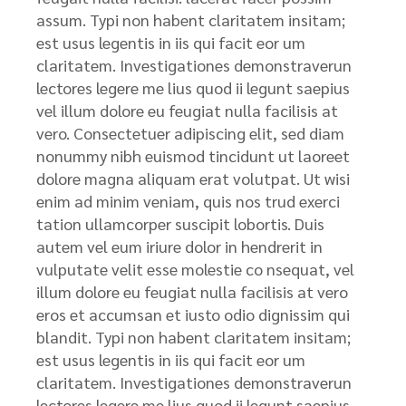
assum. Typi non habent claritatem insitam;
est usus legentis in iis qui facit eor um
claritatem. Investigationes demonstraverun
lectores legere me lius quod ii legunt saepius
vel illum dolore eu feugiat nulla facilisis at
vero. Consectetuer adipiscing elit, sed diam
nonummy nibh euismod tincidunt ut laoreet
dolore magna aliquam erat volutpat. Ut wisi
enim ad minim veniam, quis nos trud exerci
tation ullamcorper suscipit lobortis. Duis
autem vel eum iriure dolor in hendrerit in
vulputate velit esse molestie co nsequat, vel
illum dolore eu feugiat nulla facilisis at vero
eros et accumsan et iusto odio dignissim qui
blandit. Typi non habent claritatem insitam;
est usus legentis in iis qui facit eor um
claritatem. Investigationes demonstraverun
lectores legere me lius quod ii legunt saepius